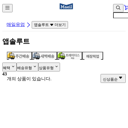
컨
앱
텐
바
츠
바
바
로
매일유업
앱솔루트
더보기
로
가
가
기
앱솔루트
기
혜택
배송유형
상품유형
43
개의 상품이 있습니다.
신상품순