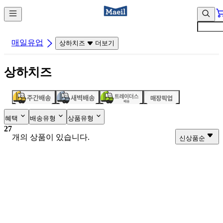
컨
앱
텐
바
츠
바
바
로
매일유업
상하치즈
더보기
로
가
가
기
상하치즈
기
혜택
배송유형
상품유형
27
개의 상품이 있습니다.
신상품순