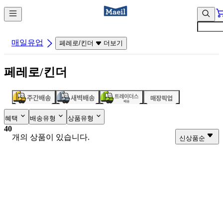
컨
앱
텐
바
츠
바
바
로
매일유업
페레로/킨더
더보기
로
가
가
기
페레로/킨더
기
혜택
배송유형
상품유형
40
개의 상품이 있습니다.
신상품순