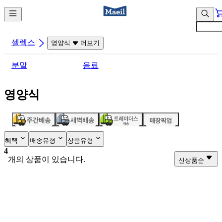
컨
앱
텐
바
츠
바
바
로
셀렉스
영양식
더보기
로
가
가
기
분말
음료
기
영양식
혜택
배송유형
상품유형
4
개의 상품이 있습니다.
신상품순